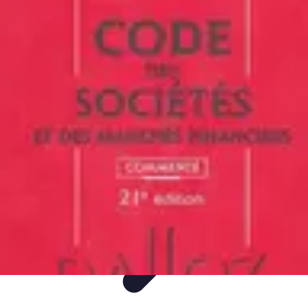
Meilleur Conseil Financier
Comptes Bancaires
Budgeting
Investissement
Épargne
Placement
Meilleur Conseil Financier