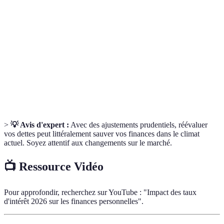
Taux
emprunteur, exprimée en pourcentage du capital
d'intérêt
emprunté.
Somme d'argent prêtée qui doit être remboursée
Emprunt
avec des intérêts.
Financement
Méthode de collecte de fonds qui permet aux gens
participatif
de financer un projet via des petites contributions.
>
💡 Avis d'expert :
Avec des ajustements prudentiels, réévaluer
vos dettes peut littéralement sauver vos finances dans le climat
actuel. Soyez attentif aux changements sur le marché.
📺 Ressource Vidéo
Pour approfondir, recherchez sur YouTube : "Impact des taux
d'intérêt 2026 sur les finances personnelles".