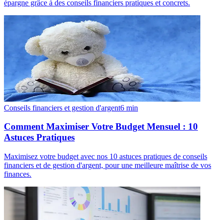
épargne grâce à des conseils financiers pratiques et concrets.
Conseils financiers et gestion d'argent
6
min
Comment Maximiser Votre Budget Mensuel : 10
Astuces Pratiques
Maximisez votre budget avec nos 10 astuces pratiques de conseils
financiers et de gestion d'argent, pour une meilleure maîtrise de vos
finances.